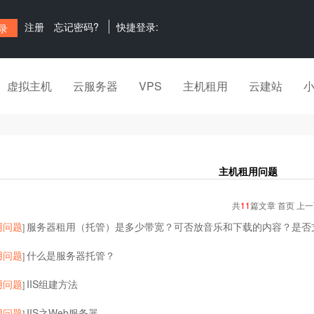
注册
忘记密码?
快捷登录:
虚拟主机
云服务器
VPS
主机租用
云建站
主机租用问题
共
11
篇文章 首页 上
用问题
服务器租用（托管）是多少带宽？可否放音乐和下载的内容？是否
]
用问题
什么是服务器托管？
]
用问题
IIS组建方法
]
用问题
IIS之Web服务器
]