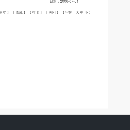
日期：
2006-07-01
朋友
】 【
收藏
】 【
打印
】 【
关闭
】 【 字体：
大
中
小
】