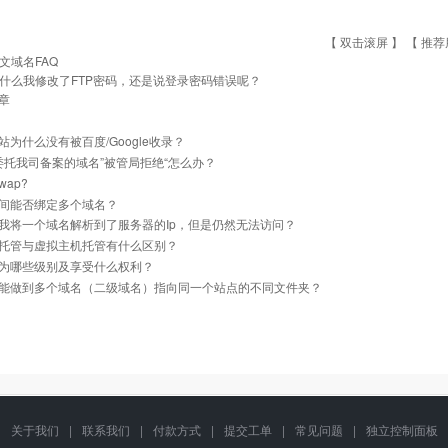
【 双击滚屏 】 【
推荐
文域名FAQ
什么我修改了FTP密码，还是说登录密码错误呢？
章
站为什么没有被百度/Google收录？
]委托我司备案的域名”被管局拒绝“怎么办？
ap?
间能否绑定多个域名？
我将一个域名解析到了服务器的Ip，但是仍然无法访问？
托管与虚拟主机托管有什么区别？
为哪些级别及享受什么权利？
能做到多个域名（二级域名）指向同一个站点的不同文件夹？
关于我们
|
联系我们
|
付款方式
|
提交工单
|
常见问题
|
独立控制面板